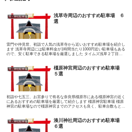
浅草寺周辺のおすすめ駐車場 ６
寺・神社駐車場
選
雷門や仲見世、初詣で人気の浅草寺から近いおすすめ駐車場を紹介し
ます 浅草寺周辺には駐車料金が1時間当たり1000円近い駐車場もある
ので、安く駐車できる駐車場を厳選しました タイムズ浅草２丁目第
２ 浅草寺本堂からもとても近くて、駐車料金の最大...
橿原神宮周辺のおすすめ駐車場
寺・神社駐車場
５選
初詣や七五三、お宮参りで有名な奈良県橿原市にある橿原神宮の近く
にあるおすすめの駐車場を厳選して紹介します 橿原神宮駐車場 橿原
神宮の駐車場なので橿原神宮までのアクセスも良く、駐車台数もとて
も多いので駐車しやすいです 大晦日や初詣などの時期は...
湊川神社周辺のおすすめ駐車場
寺・神社駐車場
６選