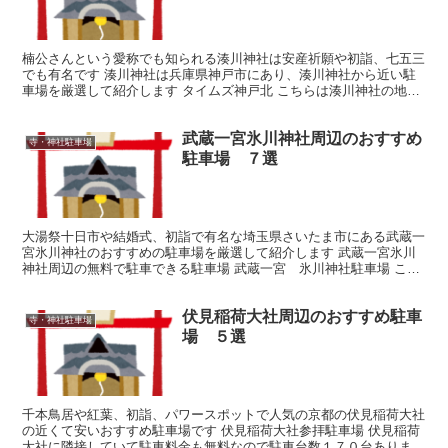
楠公さんという愛称でも知られる湊川神社は安産祈願や初詣、七五三
でも有名です 湊川神社は兵庫県神戸市にあり、湊川神社から近い駐
車場を厳選して紹介します タイムズ神戸北 こちらは湊川神社の地下
にあるコインパーキングなので、湊川神社まですぐ近くで...
武蔵一宮氷川神社周辺のおすすめ
寺・神社駐車場
駐車場 ７選
大湯祭十日市や結婚式、初詣で有名な埼玉県さいたま市にある武蔵一
宮氷川神社のおすすめの駐車場を厳選して紹介します 武蔵一宮氷川
神社周辺の無料で駐車できる駐車場 武蔵一宮 氷川神社駐車場 こち
らは駐車料金が無料で駐車台数もそこまで多くないのです...
伏見稲荷大社周辺のおすすめ駐車
寺・神社駐車場
場 ５選
千本鳥居や紅葉、初詣、パワースポットで人気の京都の伏見稲荷大社
の近くて安いおすすめ駐車場です 伏見稲荷大社参拝駐車場 伏見稲荷
大社に隣接していて駐車料金も無料なので駐車台数１７０台あります