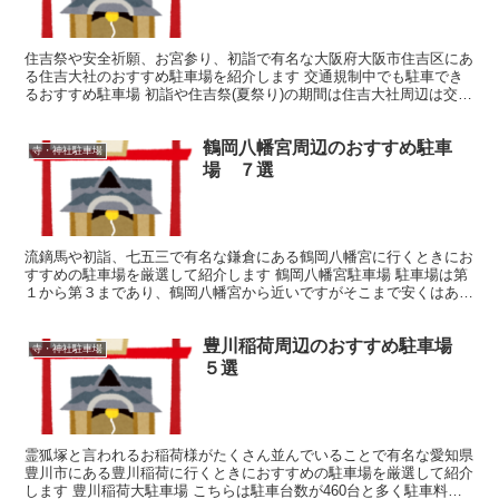
住吉祭や安全祈願、お宮参り、初詣で有名な大阪府大阪市住吉区にあ
る住吉大社のおすすめ駐車場を紹介します 交通規制中でも駐車でき
るおすすめ駐車場 初詣や住吉祭(夏祭り)の期間は住吉大社周辺は交通
規制になり自動車が通行できなくなります その初詣と...
鶴岡八幡宮周辺のおすすめ駐車
寺・神社駐車場
場 ７選
流鏑馬や初詣、七五三で有名な鎌倉にある鶴岡八幡宮に行くときにお
すすめの駐車場を厳選して紹介します 鶴岡八幡宮駐車場 駐車場は第
１から第３まであり、鶴岡八幡宮から近いですがそこまで安くはあり
ません 台数も多くないため週末など休日は早くに満車に...
豊川稲荷周辺のおすすめ駐車場
寺・神社駐車場
５選
霊狐塚と言われるお稲荷様がたくさん並んでいることで有名な愛知県
豊川市にある豊川稲荷に行くときにおすすめの駐車場を厳選して紹介
します 豊川稲荷大駐車場 こちらは駐車台数が460台と多く駐車料金