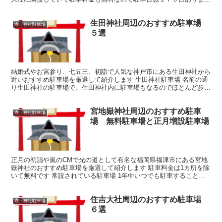
が、人が多い時期はすぐに満車になってしまいます 駐車...
生田神社周辺のおすすめ駐車場
寺・神社駐車場
５選
結婚式やお宮参り、七五三、初詣で人気な神戸市にある生田神社から
近いおすすめ駐車場を厳選して紹介します 生田神社駐車場 名前の通
り生田神社の駐車場で、生田神社内に駐車場もなるのでほとんど歩か
ずに生田神社に行くことが出来ます 駐車料金は安く最大...
宮地嶽神社周辺のおすすめ駐車
寺・神社駐車場
場 無料駐車場と正月増設駐車場
正月の初詣や嵐のCMで光の道として有名な福岡県福津市にある宮地
嶽神社のおすすめ駐車場を厳選して紹介します 駐車料金は1カ所を除
いて無料です 常設されている駐車場 1年中いつでも駐車することが
出来る駐車場です 宮地嶽神社第１駐車場 こちらの駐...
住吉大社周辺のおすすめ駐車場
寺・神社駐車場
６選