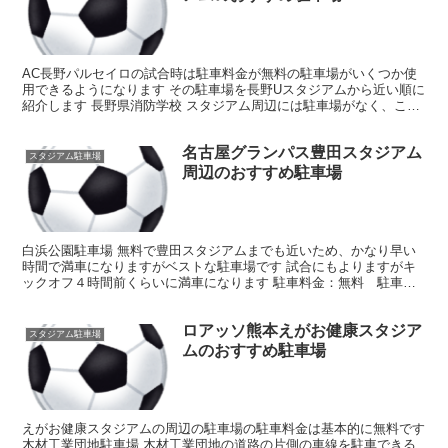
AC長野パルセイロの試合時は駐車料金が無料の駐車場がいくつか使
用できるようになります その駐車場を長野Uスタジアムから近い順に
紹介します 長野県消防学校 スタジアム周辺には駐車場がなく、ここ
で一番近い駐車場になります 近いのですが使用できな...
名古屋グランパス豊田スタジアム
スタジアム駐車場
周辺のおすすめ駐車場
白浜公園駐車場 無料で豊田スタジアムまでも近いため、かなり早い
時間で満車になりますがベストな駐車場です 試合にもよりますがキ
ックオフ４時間前くらいに満車になります 駐車料金：無料 駐車台
数：190台 豊田スタジアムまで歩いて10分 タイムズ...
ロアッソ熊本えがお健康スタジア
スタジアム駐車場
ムのおすすめ駐車場
えがお健康スタジアムの周辺の駐車場の駐車料金は基本的に無料です
木材工業団地駐車場 木材工業団地の道路の片側の車線を駐車できる