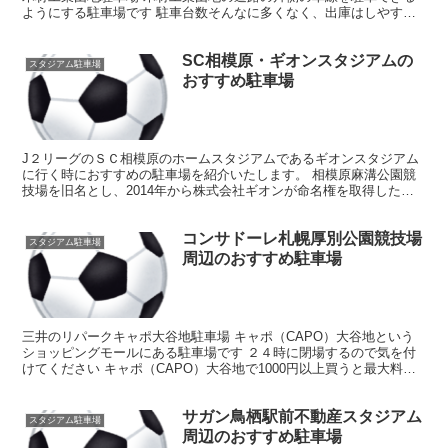
ようにする駐車場です 駐車台数そんなに多くなく、出庫はしやすい
ほうです えがお健康スタジアムまで歩いて11分 熊本...
SC相模原・ギオンスタジアムの
スタジアム駐車場
おすすめ駐車場
J２リーグのＳＣ相模原のホームスタジアムであるギオンスタジアム
に行く時におすすめの駐車場を紹介いたします。 相模原麻溝公園競
技場を旧名とし、2014年から株式会社ギオンが命名権を取得したた
め相模原ギオンスタジアムとなっております。 相模原市...
コンサドーレ札幌厚別公園競技場
スタジアム駐車場
周辺のおすすめ駐車場
三井のリパークキャポ大谷地駐車場 キャポ（CAPO）大谷地という
ショッピングモールにある駐車場です ２４時に閉場するので気を付
けてください キャポ（CAPO）大谷地で1000円以上買うと最大料金
から100円引いてくれます 厚別公園競技場まで...
サガン鳥栖駅前不動産スタジアム
スタジアム駐車場
周辺のおすすめ駐車場