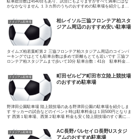
駐車総台数は4540台もあり、試合にもよりますがすべて満車にはな
かなかなりません １３カ所のうちのおすすめの駐車場を紹介します
E駐車場 昭和電工ドームのすぐ前にあり、ほとんど歩...
柏レイソル三協フロンテア柏スタ
スタジアム駐車場
ジアム周辺のおすすめ安い駐車場
タイムズ柏若葉町第２ 三協フロンテア柏スタジアム周辺のコインパ
ーキングではとても駐車台数は多めで距離もとても近いです 三協フ
ロンテア柏スタジアムまで歩いて10分 駐車台数：41台 駐車料金：
24時間600円 三井のリパーク柏大塚町 柏駅から...
町田ゼルビア町田市立陸上競技場
スタジアム駐車場
のおすすめ駐車場
野津田公園駐車場 陸上競技場のある野津田公園の駐車場を紹介しま
す サッカーの試合などのイベント時は駐車料金は１回500円となりま
す 西第１駐車場、西第２駐車場 料金も安く陸上競技場のすぐ裏にあ
る駐車場なので、試合にもよりますがキックオフ３時...
AC長野パルセイロ長野Uスタジ
スタジアム駐車場
アムのおすすめ駐車場