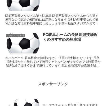
駅前不動産スタジアム第４駐車場 駅前不動産スタジアムからも近く
無料なので試合の相当前には満車になります 砂利の駐車場なので砂
利が嫌な方は有料駐車場にしましょう 駅前不動産スタジアムまで歩
いて2分 駐車台数：300台 駐車料金：無料 駅前不動...
FC岐阜ホームの長良川競技場近
スタジアム駐車場
くのおすすめの駐車場
おぶさパーク 駐車料金は無料ですが、河原の砂利道になります 長良
川球技場からも離れていて無料シャトルバスがキックオフ３時間前か
ら試合終了後３０分まで運行しています 鏡岩緑地(岐阜公園第３駐車
場) 駐車料金 １日３００円 駐車台数 ２００台 ...
スポンサーリンク
ジェフユナイテッド市原千葉フクダ電子