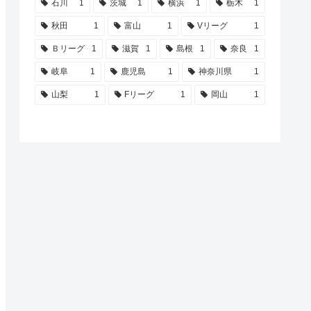
石川
1
茨城
1
横浜
1
栃木
1
秋田
1
富山
1
Vリーグ
1
Ｂリーグ
1
滋賀
1
島根
1
奈良
1
岐阜
1
鹿児島
1
神奈川県
1
山梨
1
Fリーグ
1
岡山
1