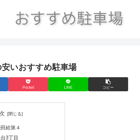
の安いおすすめ駐車場
Pocket
LINE
コピー
次
飛田給第４
台3丁目